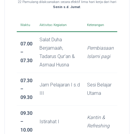
22 Pamulang dilaksanakan secara efektif lima hari kerja dari hari
Senin s.d. Jumat
.
Waktu
Aktivitas Kegiatan
Keterangan
Salat Duha
07.00
Berjamaah,
Pembiasaan
–
Tadarus Qur’an &
Islami pagi
07.30
Asmaul Husna
07.30
Jam Pelajaran I s.d
Sesi Belajar
–
III
Utama
09.30
09.30
Kantin &
–
Istirahat I
Refreshing
10.00