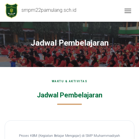
smpm22pamulang.sch.id
T
O
G
G
L
Jadwal Pembelajaran
E
N
A
V
I
G
A
WAKTU & AKTIVITAS
T
I
Jadwal Pembelajaran
O
N
Proses KBM (Kegiatan Belajar Mengajar) di SMP Muhammadiyah